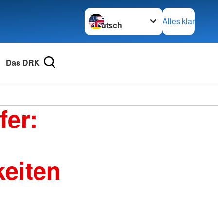
Sprache wechseln zu
Alles klar
Das DRK
fer:
eiten