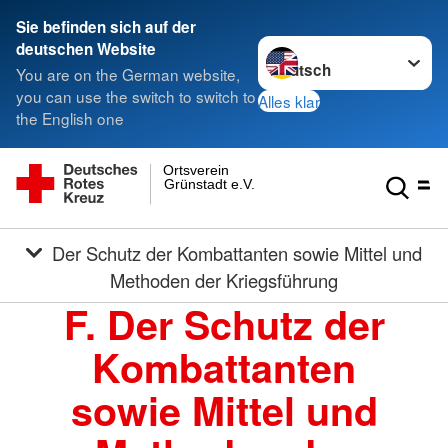
Sie befinden sich auf der
Sprache wechseln zu
deutschen Website
You are on the German website,
you can use the switch to switch to
Alles klar
the English one
Ortsverein
Grünstadt e.V.
Der Schutz der Kombattanten sowie Mittel und
Methoden der Kriegsführung
F. Der Schutz der
Kombattanten
sowie Mittel und