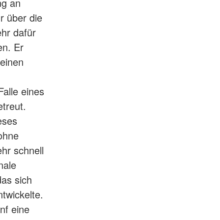
ng an
r über die
ehr dafür
en. Er
 einen
alle eines
treut.
eses
 ohne
hr schnell
nale
das sich
twickelte.
nf eine