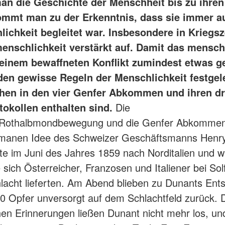
man die Geschichte der Menschheit bis zu ihre
ommt man zu der Erkenntnis, dass sie immer a
chkeit begleitet war. Insbesondere in Kriegsze
enschlichkeit verstärkt auf. Damit das mensch
 einem bewaffneten Konflikt zumindest etwas ge
den gewisse Regeln der Menschlichkeit festgele
hen in den vier Genfer Abkommen und ihren dr
tokollen enthalten sind.
Die
/Rothalbmondbewegung und die Genfer Abkomme
umanen Idee des Schweizer Geschäftsmanns Henr
ste im Juni des Jahres 1859 nach Norditalien und 
 sich Österreicher, Franzosen und Italiener bei Sol
hlacht lieferten. Am Abend blieben zu Dunants Ent
0 Opfer unversorgt auf dem Schlachtfeld zurück. 
hen Erinnerungen ließen Dunant nicht mehr los, un