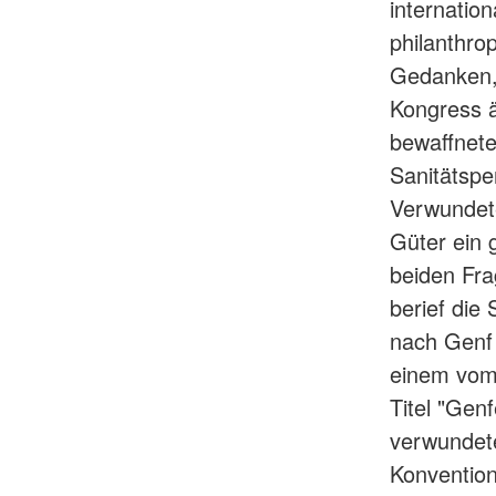
internatio
philanthr
Gedanken, 
Kongress 
bewaffnete
Sanitätspe
Verwundete
Güter ein
beiden Fra
berief die
nach Genf 
einem vom 
Titel "Gen
verwundet
Konvention