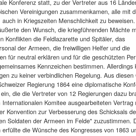
nale Konferenz statt, zu der Vertreter aus 16 Lände
opischen Vereinigungen zusammenkamen, alle mit 
auch in Kriegszeiten Menschlichkeit zu beweisen.
äußerte den Wunsch, die kriegführenden Mächte m
n Konflikten die Feldlazarette und Spitäler, das
rsonal der Armeen, die freiwilligen Helfer und die
n für neutral erklären und für die geschützten Pe
 gemeinsames Kennzeichen bestimmen. Allerdings 
gen zu keiner verbindlichen Regelung. Aus diese
 Schweizer Regierung 1864 eine diplomatische Kon
ein, die die Vertreter von 12 Regierungen dazu br
Internationalen Komitee ausgearbeiteten Vertrag
fer Konvention zur Verbesserung des Schicksals de
en Soldaten der Armeen im Felde" zuzustimmen. 
 erfüllte die Wünsche des Kongresses von 1863 un