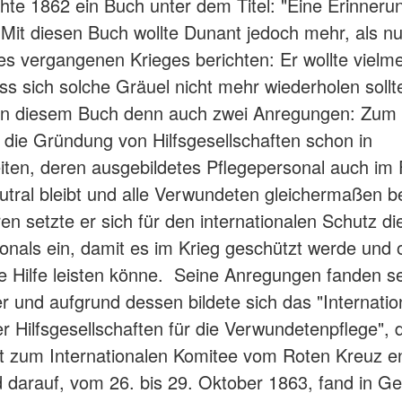
ichte 1862 ein Buch unter dem Titel: "Eine Erinneru
. Mit diesen Buch wollte Dunant jedoch mehr, als nu
es vergangenen Krieges berichten: Er wollte vielm
ss sich solche Gräuel nicht mehr wiederholen sollt
 in diesem Buch denn auch zwei Anregungen: Zum
r die Gründung von Hilfsgesellschaften schon in
iten, deren ausgebildetes Pflegepersonal auch im F
utral bleibt und alle Verwundeten gleichermaßen be
n setzte er sich für den internationalen Schutz di
onals ein, damit es im Krieg geschützt werde und
e Hilfe leisten könne. Seine Anregungen fanden se
r und aufgrund dessen bildete sich das "Internatio
r Hilfsgesellschaften für die Verwundetenpflege", 
it zum Internationalen Komitee vom Roten Kreuz en
 darauf, vom 26. bis 29. Oktober 1863, fand in Ge