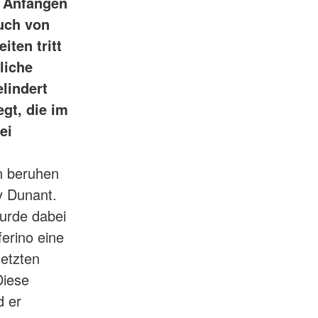
n Anfängen
uch von
iten tritt
liche
lindert
gt, die im
ei
n beruhen
y Dunant.
wurde dabei
ferino eine
setzten
Diese
d er