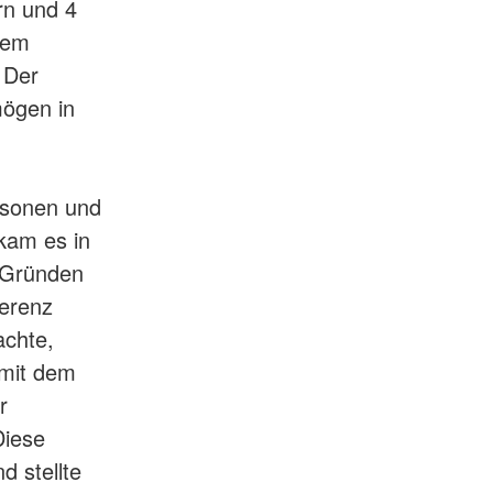
rn und 4
dem
 Der
ögen in
rsonen und
kam es in
n Gründen
ferenz
achte,
 mit dem
r
Diese
d stellte