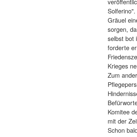
veröffentl
Solferino"
Gräuel ein
sorgen, da
selbst bot
forderte e
Friedensze
Krieges ne
Zum andere
Pflegepers
Hinderniss
Befürworte
Komitee de
mit der Ze
Schon bald