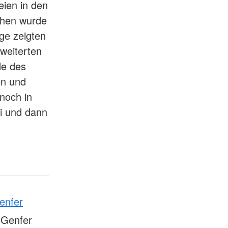
eien in den
chen wurde
ge zeigten
weiterten
de des
en und
noch in
i und dann
enfer
 Genfer