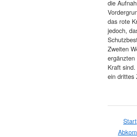
die Aufnah
Vordergrun
das rote K
jedoch, da
Schutzbes
Zweiten We
ergänzten
Kraft sind
ein drittes
Start
Abko