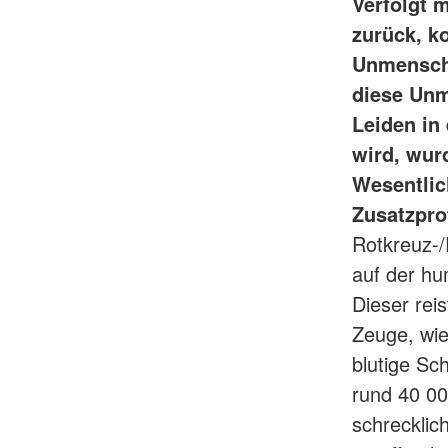
Verfolgt 
zurück, k
Unmenschli
diese Unm
Leiden in
wird, wur
Wesentlic
Zusatzpro
Rotkreuz-
auf der h
Dieser rei
Zeuge, wie
blutige Sc
rund 40 00
schrecklic