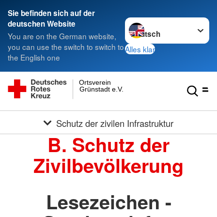
Sie befinden sich auf der
Sprache wechseln zu
deutschen Website
You are on the German website,
you can use the switch to switch to
Alles klar
the English one
Ortsverein
Grünstadt e.V.
Schutz der zivilen Infrastruktur
B. Schutz der
Zivilbevölkerung
Lesezeichen -